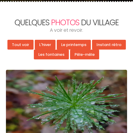
QUELQUES
PHOTOS
DU VILLAGE
A voir et revoir.
Tout voir
L'hiver
Le printemps
Instant rétro
Les fontaines
Pêle-mêle