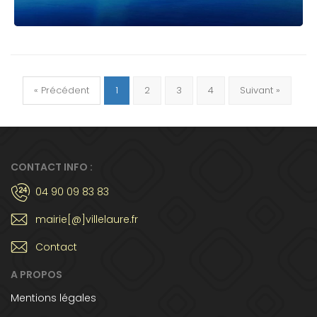
« Précédent
1
2
3
4
Suivant »
CONTACT INFO :
04 90 09 83 83
mairie[@]villelaure.fr
Contact
A PROPOS
Mentions légales