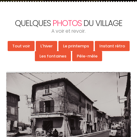
QUELQUES
PHOTOS
DU VILLAGE
A voir et revoir.
Tout voir
L'hiver
Le printemps
Instant rétro
Les fontaines
Pêle-mêle