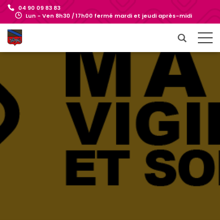
04 90 09 83 83
Lun - Ven 8h30 / 17h00 fermé mardi et jeudi après-midi