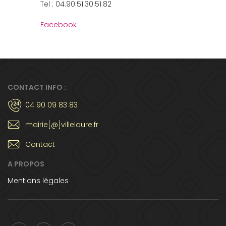
Tel : 04.90.51.30.51.82
Facebook
CONTACT INFO :
04 90 09 83 83
mairie[@]villelaure.fr
Contact
A PROPOS
Mentions légales