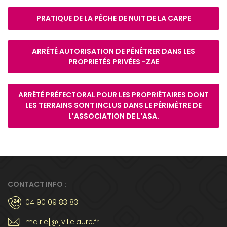
PRATIQUE DE LA PÊCHE DE NUIT DE LA CARPE
ARRÊTÉ AUTORISATION DE PÉNÉTRER DANS LES
PROPRIETÉS PRIVÉES -ZAE
ARRÊTÉ PRÉFECTORAL POUR LES PROPRIÉTAIRES DONT
LES TERRAINS SONT INCLUS DANS LE PÉRIMÈTRE DE
L'ASSOCIATION DE L'ASA.
CONTACT INFO :
04 90 09 83 83
mairie[@]villelaure.fr