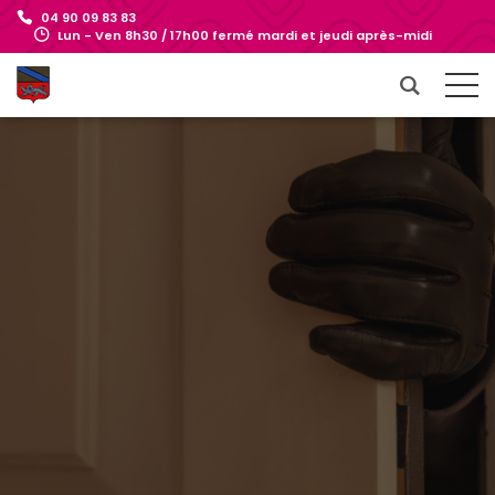
04 90 09 83 83
Lun - Ven 8h30 / 17h00 fermé mardi et jeudi après-midi