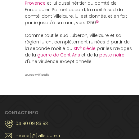
Provence
et lui aussi héritier du comté de
Forcalquier. Par cet accord, la moitié sud du
comté, dont Villelaure, lui est donnée, et en fait
18
partie jusqu'à sa mort, vers 1250
.
Comme tout le sud Luberon, Villelaure et sa
région furent complètement ruinées à partir de
e
la seconde moitié du
XIV
siècle
par les ravages
de la
guerre de Cent Ans
et de la
peste noire
d'une virulence exceptionnelle.
Source Wikipédia
CONTACT INFO :
04 90 09 83 83
mairie[@]villelaure.fr