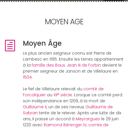
MOYEN AGE
Moyen Âge
Le plus ancien seigneur connu est Pierre de
Lambesc en 1195. Ensuite les terres appartiennent
à la
famille des Baux
.
Jean III de Forbin
devient le
premier seigneur de Janson et de Villelaure en
1504
.
Le fief de Villelaure relevait du
comté de
e
Forcalquier
au
XII
siècle
. Lorsque ce comté perd
son indépendance en 1209, à la mort de
Guillaume II
, un de ses neveux,
Guillaume de
Sabran
tente de le relever. Après une lutte de dix
ans, il passe un accord à
Meyrargues
le 29 juin
1220 avec
Raimond Bérenger IV
,
comte de