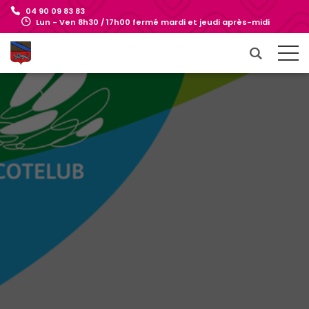
04 90 09 83 83
Lun - Ven 8h30 / 17h00 fermé mardi et jeudi après-midi