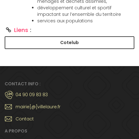
ménages et déchets assimilés,
développement culturel et sportif
impactant sur l’ensemble du territoire
services aux populations
Liens
:
Cotelub
CONTACT INFO :
04 90 09 83 83
mairie[@]villelaure.fr
Contact
A PROPOS