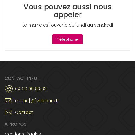
Vous pouvez aussi nous
appeler
La mairie est ouverte du lundi au vendredi
Téléphone
CONTACT INFO :
04 90 09 83 83
mairie[@]villelaure.fr
Contact
A PROPOS
Mentions légales