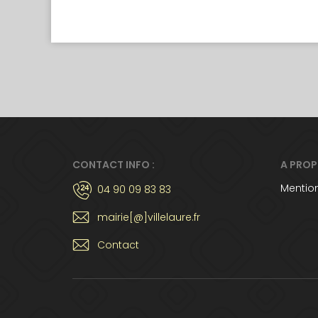
CONTACT INFO :
A PRO
Mention
04 90 09 83 83
mairie[@]villelaure.fr
Contact