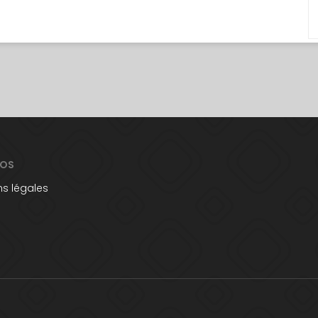
POS
s légales