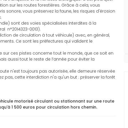
ation sur les routes forestières. Grâce à cela, vous
pris sonore, vous préservez la faune, les risques d'érosion
.
ndie) sont des voies spécialisées interdites à la
oral n°2014323-0013).
ction de circulation à tout véhicule) avec, en général,
ements. Ce sont les préfectures qui valident le
le sur ces pistes concerne tout le monde, que ce soit en
 aussi tout le reste de l’année pour éviter la
e route n'est toujours pas autorisée, elle demeure réservée
ez pas, cette interdiction n'a qu'un but : préserver la forêt
hicule motorisé circulant ou stationnant sur une route
squ'à 1 500 euros pour circulation hors chemin.