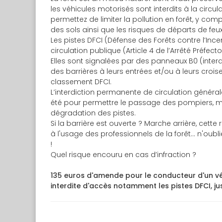
les véhicules motorisés sont interdits à la circul
permettez de limiter la pollution en forêt, y com
des sols ainsi que les risques de départs de feux
Les pistes DFCI (Défense des Forêts contre l’Ince
circulation publique (Article 4 de l’Arrêté Préfect
Elles sont signalées par des panneaux B0 (interdi
des barrières à leurs entrées et/ou à leurs crois
classement DFCI.
L’interdiction permanente de circulation généra
été pour permettre le passage des pompiers, mais
dégradation des pistes.
Si la barrière est ouverte ? Marche arrière, cett
à l'usage des professionnels de la forêt... n'oubli
!
Quel risque encouru en cas d’infraction ?
135 euros d'amende pour le conducteur d'un vé
interdite d'accès notamment les pistes DFCI, ju