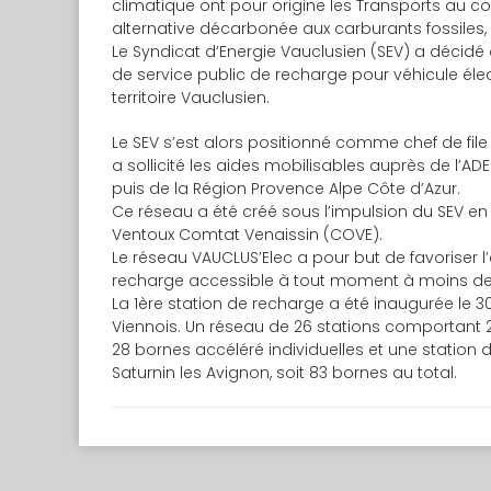
climatique ont pour origine les Transports au co
alternative décarbonée aux carburants fossiles, v
Le Syndicat d’Energie Vauclusien (SEV) a décidé
de service public de recharge pour véhicule élec
territoire Vauclusien.
Le SEV s’est alors positionné comme chef de fi
a sollicité les aides mobilisables auprès de l’A
puis de la Région Provence Alpe Côte d’Azur.
Ce réseau a été créé sous l’impulsion du SEV 
Ventoux Comtat Venaissin (COVE).
Le réseau VAUCLUS’Elec a pour but de favoriser l’
recharge accessible à tout moment à moins de 2
La 1ère station de recharge a été inaugurée le
Viennois. Un réseau de 26 stations comportant
28 bornes accéléré individuelles et une station
Saturnin les Avignon, soit 83 bornes au total.