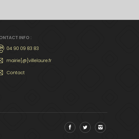
ONTACT INFO :
04 90 09 83 83
mairie[@]villelaure.fr
Contact