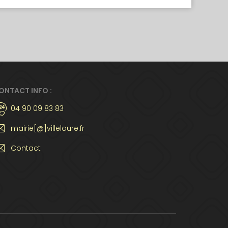
ONTACT INFO :
04 90 09 83 83
mairie[@]villelaure.fr
Contact