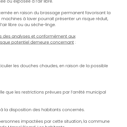
ée ou exposée à l’air libre.
oncernée en raison du brassage permanent favorisant la
s machines à laver pourrait présenter un risque réduit,
air libre ou au sèche-linge.
tifs des analyses et conformément aux
risque potentiel demeure concernant
:
rticulier les douches chaudes, en raison de la possible
e que les restrictions prévues par l’arrêté municipal
 à la disposition des habitants concernés.
 personnes impactées par cette situation, la commune