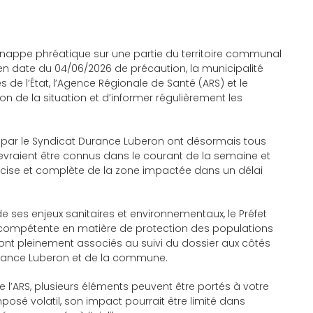
a nappe phréatique sur une partie du territoire communal
en date du 04/06/2026
de précaution, la municipalité
es de l’État, l’Agence Régionale de Santé (ARS) et le
on de la situation et d’informer régulièrement les
ar le Syndicat Durance Luberon ont désormais tous
devraient être connus dans le courant de la semaine et
cise et complète de la zone impactée dans un délai
e ses enjeux sanitaires et environnementaux, le Préfet
té compétente en matière de protection des populations
 sont pleinement associés au suivi du dossier aux côtés
urance Luberon et de la commune.
e l’ARS, plusieurs éléments peuvent être portés à votre
posé volatil, son impact pourrait être limité dans