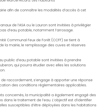
de Marcel Ricard. Les habitants
irie afin de connaître les modalités d’accès à cet
naux de l’ASA ou le Lauron sont invitées à privilégier
 pas d’eau potable, notamment l’arrosage.
omité Communal Feux de Forêt (CCFF) se tient à
de la mairie, le remplissage des cuves et réserves
u public d’eau potable sont invitées à prendre
beron, qui pourra étudier avec elles les solutions
ion.
de raccordement, s’engage à apporter une réponse
cation des conditions réglementaires applicables.
ts concernés, la municipalité a également engagé des
dans le traitement de l’eau. L’objectif est d’identifier
elles susceptibles d’être déployées dans les habitations