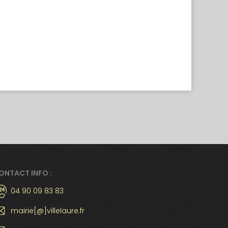
ONTACT INFO :
04 90 09 83 83
mairie[@]villelaure.fr