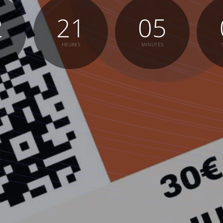
2
21
05
HEURES
MINUTES