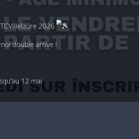
CVillelaure 2026
noi double arrive !
usqu’au 12 mai
sibilité d’achat : tube de 4 Babolat Team = 1
e présent sur l’affiche