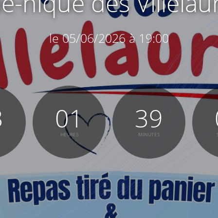
e-nique des Villelau
le 05/06/2026 à 19:00
3
01
39
HEURES
MINUTES