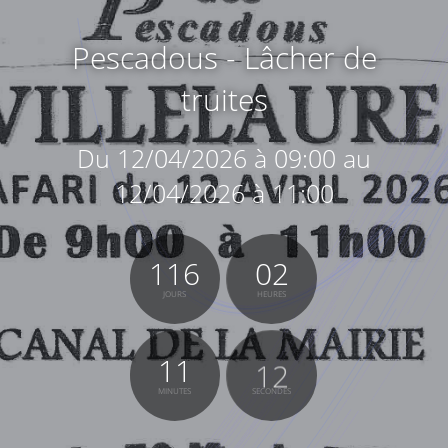
Pescadous - Lâcher de
truites
Du 12/04/2026 à 09:00 au
12/04/2026 à 11:00
116
02
JOURS
HEURES
11
12
MINUTES
SECONDES